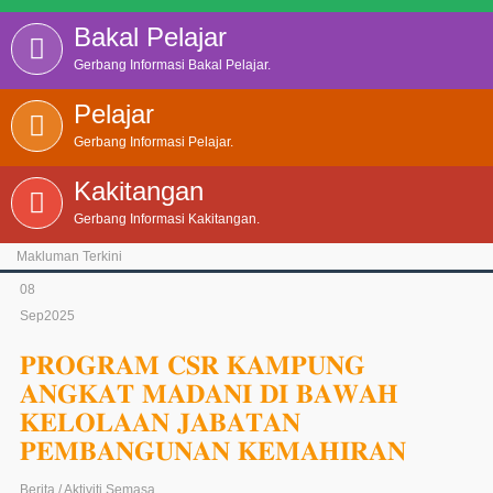
Bakal Pelajar
Gerbang Informasi Bakal Pelajar.
Pelajar
Gerbang Informasi Pelajar.
Kakitangan
Gerbang Informasi Kakitangan.
Makluman Terkini
IKLAN SEBUT HARGA KERJA-KERJA
PENYELENGGARAAN DAN PEMBAIKAN
BANGUNAN ASRAMA BLOK G1 DI ILP KUALA
LUMPUR
08
Sep
2025
𝐏𝐑𝐎𝐆𝐑𝐀𝐌 𝐂𝐒𝐑 𝐊𝐀𝐌𝐏𝐔𝐍𝐆
𝐀𝐍𝐆𝐊𝐀𝐓 𝐌𝐀𝐃𝐀𝐍𝐈 𝐃𝐈 𝐁𝐀𝐖𝐀𝐇