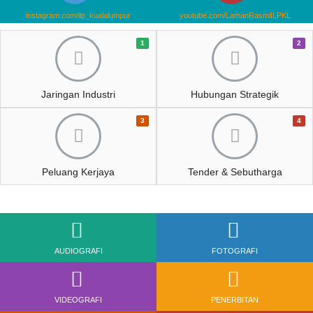
facebook.com/LAMANRASMIADTECKAMPUSKL
facebook.com/ilpklmotorsport
instagram.com/ilp_kualalumpur
youtube.com/LamanRasmiILPKL
1
2
Jaringan Industri
Hubungan Strategik
3
4
Peluang Kerjaya
Tender & Sebutharga
AUDIOGRAFI
FOTOGRAFI