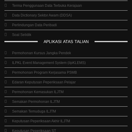
Polisi e-Penyertaan
Dasar Terbuka Kerajaan
Terma Penggunaan Data Terbuka Kerajaan
Data Dictionary Sektor Awam (DDSA)
Perlindungan Data Peribadi
Soal Selidik
APLIKASI
ATAS
TALIAN
Permohonan Kursus Jangka Pendek
ILPKL Event Management System (ilpKLEMS)
Permohonan Program Kerjasama PSMB
Edaran Keputusan Peperiksaan Pelajar
Permohonan Kemasukan ILJTM
Semakan Permohonan ILJTM