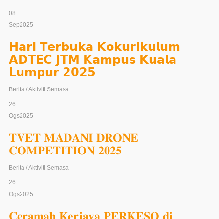
𝐊𝐄𝐋𝐎𝐋𝐀𝐀𝐍 𝐉𝐀𝐁𝐀𝐓𝐀𝐍
𝐏𝐄𝐌𝐁𝐀𝐍𝐆𝐔𝐍𝐀𝐍 𝐊𝐄𝐌𝐀𝐇𝐈𝐑𝐀𝐍
Berita / Aktiviti Semasa
08
Sep
2025
𝗛𝗮𝗿𝗶 𝗧𝗲𝗿𝗯𝘂𝗸𝗮 𝗞𝗼𝗸𝘂𝗿𝗶𝗸𝘂𝗹𝘂𝗺
𝗔𝗗𝗧𝗘𝗖 𝗝𝗧𝗠 𝗞𝗮𝗺𝗽𝘂𝘀 𝗞𝘂𝗮𝗹𝗮
𝗟𝘂𝗺𝗽𝘂𝗿 𝟮𝟬𝟮𝟱
Berita / Aktiviti Semasa
26
Ogs
2025
𝐓𝐕𝐄𝐓 𝐌𝐀𝐃𝐀𝐍𝐈 𝐃𝐑𝐎𝐍𝐄
𝐂𝐎𝐌𝐏𝐄𝐓𝐈𝐓𝐈𝐎𝐍 𝟐𝟎𝟐𝟓
Berita / Aktiviti Semasa
26