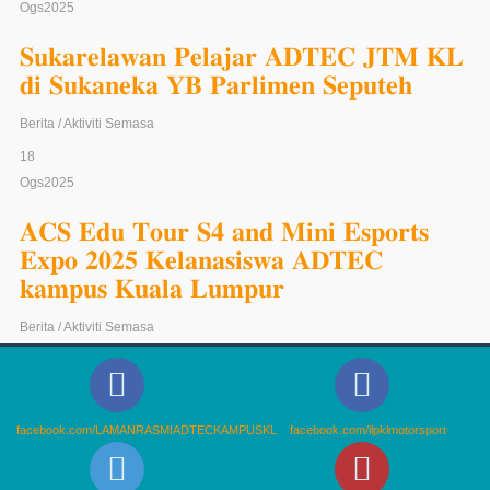
Berita / Aktiviti Semasa
18
Ogs
2025
𝐒𝐮𝐤𝐚𝐫𝐞𝐥𝐚𝐰𝐚𝐧 𝐏𝐞𝐥𝐚𝐣𝐚𝐫 𝐀𝐃𝐓𝐄𝐂 𝐉𝐓𝐌 𝐊𝐋
𝐝𝐢 𝐒𝐮𝐤𝐚𝐧𝐞𝐤𝐚 𝐘𝐁 𝐏𝐚𝐫𝐥𝐢𝐦𝐞𝐧 𝐒𝐞𝐩𝐮𝐭𝐞𝐡
Berita / Aktiviti Semasa
18
Ogs
2025
𝐀𝐂𝐒 𝐄𝐝𝐮 𝐓𝐨𝐮𝐫 𝐒𝟒 𝐚𝐧𝐝 𝐌𝐢𝐧𝐢 𝐄𝐬𝐩𝐨𝐫𝐭𝐬
𝐄𝐱𝐩𝐨 𝟐𝟎𝟐𝟓 𝐊𝐞𝐥𝐚𝐧𝐚𝐬𝐢𝐬𝐰𝐚 𝐀𝐃𝐓𝐄𝐂
𝐤𝐚𝐦𝐩𝐮𝐬 𝐊𝐮𝐚𝐥𝐚 𝐋𝐮𝐦𝐩𝐮𝐫
Berita / Aktiviti Semasa