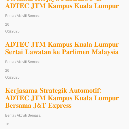
Ogs
2025
𝐂𝐞𝐫𝐚𝐦𝐚𝐡 𝐊𝐞𝐫𝐣𝐚𝐲𝐚 𝐏𝐄𝐑𝐊𝐄𝐒𝐎 𝐝𝐢
𝐀𝐃𝐓𝐄𝐂 𝐉𝐓𝐌 𝐊𝐚𝐦𝐩𝐮𝐬 𝐊𝐮𝐚𝐥𝐚 𝐋𝐮𝐦𝐩𝐮𝐫
Berita / Aktiviti Semasa
26
Ogs
2025
𝐀𝐃𝐓𝐄𝐂 𝐉𝐓𝐌 𝐊𝐚𝐦𝐩𝐮𝐬 𝐊𝐮𝐚𝐥𝐚 𝐋𝐮𝐦𝐩𝐮𝐫
𝐒𝐞𝐫𝐭𝐚𝐢 𝐋𝐚𝐰𝐚𝐭𝐚𝐧 𝐤𝐞 𝐏𝐚𝐫𝐥𝐢𝐦𝐞𝐧 𝐌𝐚𝐥𝐚𝐲𝐬𝐢𝐚
Berita / Aktiviti Semasa
26
Ogs
2025
𝐊𝐞𝐫𝐣𝐚𝐬𝐚𝐦𝐚 𝐒𝐭𝐫𝐚𝐭𝐞𝐠𝐢𝐤 𝐀𝐮𝐭𝐨𝐦𝐨𝐭𝐢𝐟:
𝐀𝐃𝐓𝐄𝐂 𝐉𝐓𝐌 𝐊𝐚𝐦𝐩𝐮𝐬 𝐊𝐮𝐚𝐥𝐚 𝐋𝐮𝐦𝐩𝐮𝐫
𝐁𝐞𝐫𝐬𝐚𝐦𝐚 𝐉&𝐓 𝐄𝐱𝐩𝐫𝐞𝐬𝐬