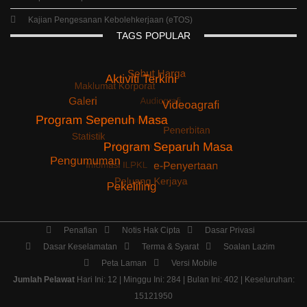
Semakan Temuduga ILJTM
Keputusan Peperiksaan Akhir ILJTM
Keputusan Peperiksaan ST
Kajian Pengesanan Kebolehkerjaan (eTOS)
TAGS
POPULAR
Penafian
Notis Hak Cipta
Dasar Privasi
Dasar Keselamatan
Terma & Syarat
Soalan Lazim