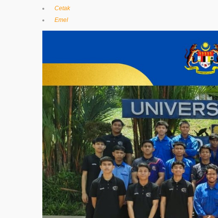
Cetak
Emel