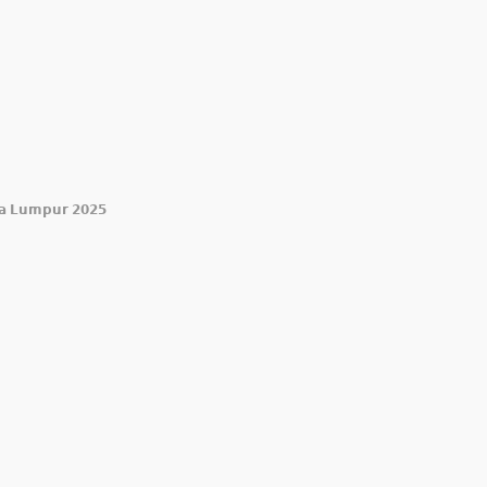
𝗮 𝗟𝘂𝗺𝗽𝘂𝗿 𝟮𝟬𝟮𝟱