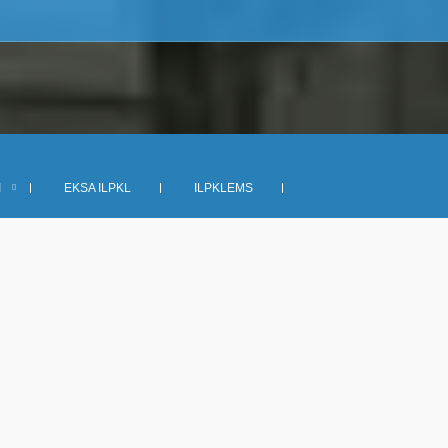
I
EKSA ILPKL
ILPKLEMS