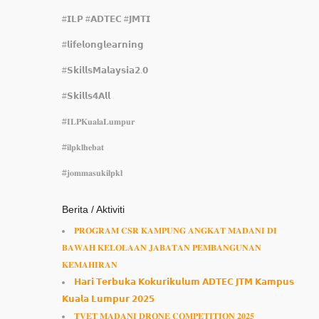
#𝗜𝗟𝗣 #𝗔𝗗𝗧𝗘𝗖 #𝗝𝗠𝗧𝗜
#𝗹𝗶𝗳𝗲𝗹𝗼𝗻𝗴𝗹𝗲𝗮𝗿𝗻𝗶𝗻𝗴
#𝗦𝗸𝗶𝗹𝗹𝘀𝗠𝗮𝗹𝗮𝘆𝘀𝗶𝗮𝟮.𝟬
#𝗦𝗸𝗶𝗹𝗹𝘀𝟰𝗔𝗹𝗹
#𝐈𝐋𝐏𝐊𝐮𝐚𝐥𝐚𝐋𝐮𝐦𝐩𝐮𝐫
#𝐢𝐥𝐩𝐤𝐥𝐡𝐞𝐛𝐚𝐭
#𝐣𝐨𝐦𝐦𝐚𝐬𝐮𝐤𝐢𝐥𝐩𝐤𝐥
Berita
/
Aktiviti
𝐏𝐑𝐎𝐆𝐑𝐀𝐌 𝐂𝐒𝐑 𝐊𝐀𝐌𝐏𝐔𝐍𝐆 𝐀𝐍𝐆𝐊𝐀𝐓 𝐌𝐀𝐃𝐀𝐍𝐈 𝐃𝐈
𝐁𝐀𝐖𝐀𝐇 𝐊𝐄𝐋𝐎𝐋𝐀𝐀𝐍 𝐉𝐀𝐁𝐀𝐓𝐀𝐍 𝐏𝐄𝐌𝐁𝐀𝐍𝐆𝐔𝐍𝐀𝐍
𝐊𝐄𝐌𝐀𝐇𝐈𝐑𝐀𝐍
𝗛𝗮𝗿𝗶 𝗧𝗲𝗿𝗯𝘂𝗸𝗮 𝗞𝗼𝗸𝘂𝗿𝗶𝗸𝘂𝗹𝘂𝗺 𝗔𝗗𝗧𝗘𝗖 𝗝𝗧𝗠 𝗞𝗮𝗺𝗽𝘂𝘀
𝗞𝘂𝗮𝗹𝗮 𝗟𝘂𝗺𝗽𝘂𝗿 𝟮𝟬𝟮𝟱
𝐓𝐕𝐄𝐓 𝐌𝐀𝐃𝐀𝐍𝐈 𝐃𝐑𝐎𝐍𝐄 𝐂𝐎𝐌𝐏𝐄𝐓𝐈𝐓𝐈𝐎𝐍 𝟐𝟎𝟐𝟓