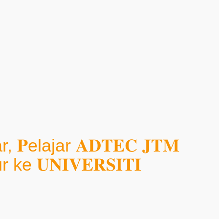
 𝐏elajar 𝐀𝐃𝐓𝐄𝐂 𝐉𝐓𝐌
 𝐔𝐍𝐈𝐕𝐄𝐑𝐒𝐈𝐓𝐈