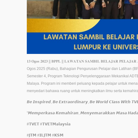
𝟏𝟑 𝐎𝐠𝐨𝐬 𝟐𝟎𝟐𝟑 || 𝐁𝐏𝐏𝐋 || 𝐋𝐀𝐖𝐀𝐓𝐀𝐍 𝐒𝐀𝐌𝐁𝐈𝐋 𝐁𝐄𝐋𝐀𝐉𝐀𝐑 𝐏𝐄𝐋𝐀
Ogos 2025 (Rabu), Bahagian Pengurusan Pelajar dan Latihan (BP
Semester 4, Program Teknologi Penyelenggaraan Mekanikal ADTE
Malaya. Program ini memberi peluang kepada pelajar untuk mena
menyedari bahawa ruang untuk meningkatkan ilmu serta kemahiran 
𝘽𝙚 𝙄𝙣𝙨𝙥𝙞𝙧𝙚𝙙, 𝘽𝙚 𝙀𝙭𝙩𝙧𝙖𝙤𝙧𝙙𝙞𝙣𝙖𝙧𝙮, 𝘽𝙚 𝙒𝙤𝙧𝙡𝙙 𝘾𝙡𝙖𝙨𝙨 𝙒𝙞𝙩𝙝 𝙏𝙑
"𝙈𝙚𝙢𝙥𝙚𝙧𝙠𝙖𝙨𝙖 𝙆𝙚𝙢𝙖𝙝𝙞𝙧𝙖𝙣, 𝙈𝙚𝙣𝙮𝙚𝙢𝙖𝙧𝙖𝙠𝙠𝙖𝙣 𝙈𝙖𝙨𝙖 𝙃𝙖𝙙
#𝗧𝗩𝗘𝗧 #𝗧𝗩𝗘𝗧𝗠𝗮𝗹𝗮𝘆𝘀𝗶𝗮
#𝗝𝗧𝗠 #𝗜𝗟𝗝𝗧𝗠 #𝗞𝗦𝗠