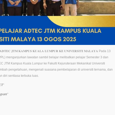
𝐉𝐀𝐑 𝐀𝐃𝐓𝐄𝐂 𝐉𝐓𝐌 𝐊𝐀𝐌𝐏𝐔𝐒 𝐊𝐔𝐀𝐋𝐀 𝐋𝐔𝐌𝐏𝐔𝐑 𝐊𝐄 𝐔𝐍𝐈𝐕𝐄𝐑𝐒𝐈𝐓𝐈 𝐌𝐀𝐋𝐀𝐘𝐀 Pada 13
PL) menganjurkan lawatan sambil belajar melibatkan pelajar Semester 3 dan
C JTM Kampus Kuala Lumpur ke Fakulti Kejuruteraan Mekanikal Universiti
mbah pengetahuan, mengenali suasana pembelajaran di universiti ternama, dan
diri sentiasa terbuka luas.
𝙀𝙏"
𝙥𝙖𝙣"