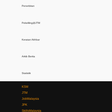
Penerbitan
Pekeliling@JTM
Keratan Akhbar
Arkib Berita
Statistik
KSM
JTM
JobMalaysia
JPK
SkillsMalaysia