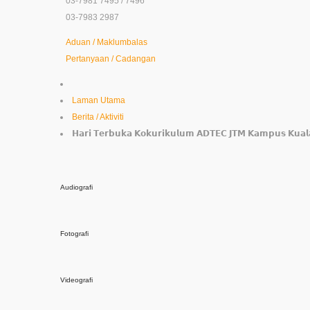
03-7981 7495 / 7496
03-7983 2987
Aduan / Maklumbalas
Pertanyaan / Cadangan
Laman Utama
Berita / Aktiviti
𝗛𝗮𝗿𝗶 𝗧𝗲𝗿𝗯𝘂𝗸𝗮 𝗞𝗼𝗸𝘂𝗿𝗶𝗸𝘂𝗹𝘂𝗺 𝗔𝗗𝗧𝗘𝗖 𝗝𝗧𝗠 𝗞𝗮𝗺𝗽𝘂𝘀 𝗞𝘂𝗮
Audiografi
Fotografi
Videografi