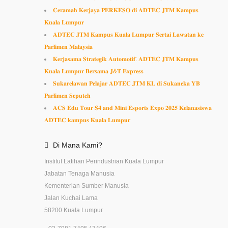
𝐂𝐞𝐫𝐚𝐦𝐚𝐡 𝐊𝐞𝐫𝐣𝐚𝐲𝐚 𝐏𝐄𝐑𝐊𝐄𝐒𝐎 𝐝𝐢 𝐀𝐃𝐓𝐄𝐂 𝐉𝐓𝐌 𝐊𝐚𝐦𝐩𝐮𝐬
𝐊𝐮𝐚𝐥𝐚 𝐋𝐮𝐦𝐩𝐮𝐫
𝐀𝐃𝐓𝐄𝐂 𝐉𝐓𝐌 𝐊𝐚𝐦𝐩𝐮𝐬 𝐊𝐮𝐚𝐥𝐚 𝐋𝐮𝐦𝐩𝐮𝐫 𝐒𝐞𝐫𝐭𝐚𝐢 𝐋𝐚𝐰𝐚𝐭𝐚𝐧 𝐤𝐞
𝐏𝐚𝐫𝐥𝐢𝐦𝐞𝐧 𝐌𝐚𝐥𝐚𝐲𝐬𝐢𝐚
𝐊𝐞𝐫𝐣𝐚𝐬𝐚𝐦𝐚 𝐒𝐭𝐫𝐚𝐭𝐞𝐠𝐢𝐤 𝐀𝐮𝐭𝐨𝐦𝐨𝐭𝐢𝐟: 𝐀𝐃𝐓𝐄𝐂 𝐉𝐓𝐌 𝐊𝐚𝐦𝐩𝐮𝐬
𝐊𝐮𝐚𝐥𝐚 𝐋𝐮𝐦𝐩𝐮𝐫 𝐁𝐞𝐫𝐬𝐚𝐦𝐚 𝐉&𝐓 𝐄𝐱𝐩𝐫𝐞𝐬𝐬
𝐒𝐮𝐤𝐚𝐫𝐞𝐥𝐚𝐰𝐚𝐧 𝐏𝐞𝐥𝐚𝐣𝐚𝐫 𝐀𝐃𝐓𝐄𝐂 𝐉𝐓𝐌 𝐊𝐋 𝐝𝐢 𝐒𝐮𝐤𝐚𝐧𝐞𝐤𝐚 𝐘𝐁
𝐏𝐚𝐫𝐥𝐢𝐦𝐞𝐧 𝐒𝐞𝐩𝐮𝐭𝐞𝐡
𝐀𝐂𝐒 𝐄𝐝𝐮 𝐓𝐨𝐮𝐫 𝐒𝟒 𝐚𝐧𝐝 𝐌𝐢𝐧𝐢 𝐄𝐬𝐩𝐨𝐫𝐭𝐬 𝐄𝐱𝐩𝐨 𝟐𝟎𝟐𝟓 𝐊𝐞𝐥𝐚𝐧𝐚𝐬𝐢𝐬𝐰𝐚
𝐀𝐃𝐓𝐄𝐂 𝐤𝐚𝐦𝐩𝐮𝐬 𝐊𝐮𝐚𝐥𝐚 𝐋𝐮𝐦𝐩𝐮𝐫
Di
Mana
Kami?
Institut Latihan Perindustrian Kuala Lumpur
Jabatan Tenaga Manusia
Kementerian Sumber Manusia
Jalan Kuchai Lama
58200 Kuala Lumpur