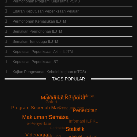
Permohonan Program Kerjasama PSMB
Edaran Keputusan Peperiksaan Pelajar
Permohonan Kemasukan ILJTM
Semakan Permohonan ILJTM
Semakan Temuduga ILJTM
Keputusan Peperiksaan Akhir ILJTM
Keputusan Peperiksaan ST
Kajian Pengesanan Kebolehkerjaan (eTOS)
TAGS
POPULAR