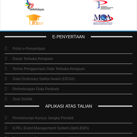
E-PENYERTAAN
Polisi e-Penyertaan
Dasar Terbuka Kerajaan
Terma Penggunaan Data Terbuka Kerajaan
Data Dictionary Sektor Awam (DDSA)
Perlindungan Data Peribadi
Soal Selidik
APLIKASI
ATAS
TALIAN
Permohonan Kursus Jangka Pendek
ILPKL Event Management System (ilpKLEMS)