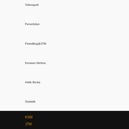
Penerbitan
Pekeliling@JTM
Keratan Akhbar
Arkib Berita
Statistik
KSM
JTM
JobMalaysia