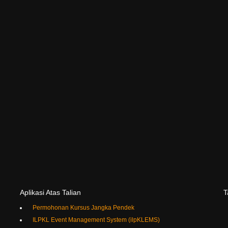
Aplikasi
Atas
Talian
T
Permohonan Kursus Jangka Pendek
ILPKL Event Management System (ilpKLEMS)
Permohonan Program Kerjasama PSMB