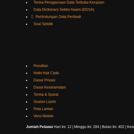
Data Dictionary Sektor Awam (DDSA)
Perlindungan Data Peribadi
Soal Selidik
Penafian
Notis Hak Cipta
Dasar Privasi
Dasar Keselamatan
Terma & Syarat
Soalan Lazim
Peta Laman
Versi Mobile
Jumlah Pelawat
Hari Ini: 12 | Minggu Ini: 284 | Bulan Ini: 402 | 