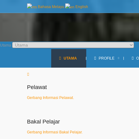
IKLAN SEBUT HARGA KERJA-KERJA PENYELENGGARAAN DAN PEMBAIKAN B
Bahasa Melayu
English
kan ILP.
Utama
UTAMA
PROFILE
O
Pelawat
Gerbang Informasi Pelawat.
Bakal Pelajar
Gerbang Informasi Bakal Pelajar.