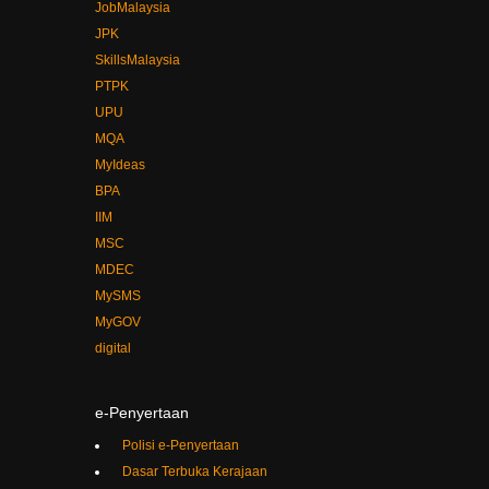
JPK
SkillsMalaysia
PTPK
UPU
MQA
MyIdeas
BPA
IIM
MSC
MDEC
MySMS
MyGOV
digital
e-Penyertaan
Polisi e-Penyertaan
Dasar Terbuka Kerajaan
Terma Penggunaan Data Terbuka Kerajaan