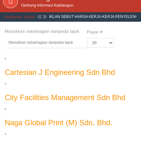
Gerbang Informasi Kakitangan.
IKLAN SEBUT HARGA KERJA-KERJA PENYELENG
Makluman Terkini
BANGUNAN ASRAMA BLOK G1 DI ILP KUALA LUM
Masukkan sebahagian daripada tajuk
Papar #
Cartesian J Engineering Sdn Bhd
City Facilities Management Sdn Bhd
Naga Global Print (M) Sdn. Bhd.