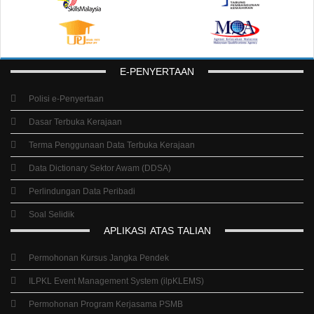
E-PENYERTAAN
Polisi e-Penyertaan
Dasar Terbuka Kerajaan
Terma Penggunaan Data Terbuka Kerajaan
Data Dictionary Sektor Awam (DDSA)
Perlindungan Data Peribadi
Soal Selidik
APLIKASI
ATAS
TALIAN
Permohonan Kursus Jangka Pendek
ILPKL Event Management System (ilpKLEMS)
Permohonan Program Kerjasama PSMB