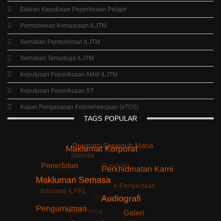
Edaran Keputusan Peperiksaan Pelajar
Permohonan Kemasukan ILJTM
Semakan Permohonan ILJTM
Semakan Temuduga ILJTM
Keputusan Peperiksaan Akhir ILJTM
Keputusan Peperiksaan ST
Kajian Pengesanan Kebolehkerjaan (eTOS)
TAGS
POPULAR