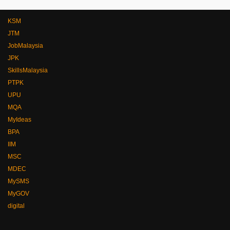
KSM
JTM
JobMalaysia
JPK
SkillsMalaysia
PTPK
UPU
MQA
MyIdeas
BPA
IIM
MSC
MDEC
MySMS
MyGOV
digital