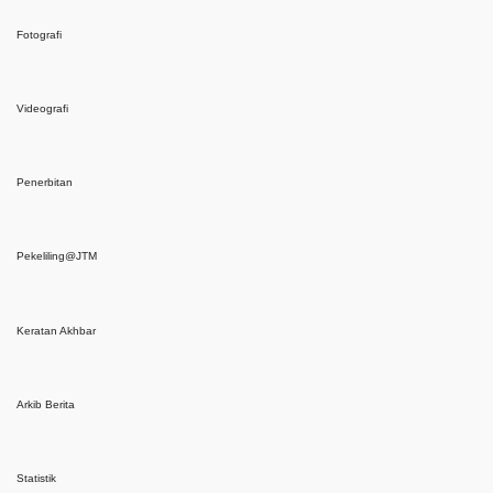
Fotografi
Videografi
Penerbitan
Pekeliling@JTM
Keratan Akhbar
Arkib Berita
Statistik