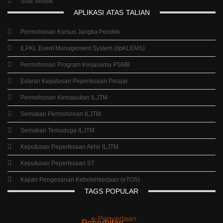
Soal Selidik
APLIKASI
ATAS
TALIAN
Permohonan Kursus Jangka Pendek
ILPKL Event Management System (ilpKLEMS)
Permohonan Program Kerjasama PSMB
Edaran Keputusan Peperiksaan Pelajar
Permohonan Kemasukan ILJTM
Semakan Permohonan ILJTM
Semakan Temuduga ILJTM
Keputusan Peperiksaan Akhir ILJTM
Keputusan Peperiksaan ST
Kajian Pengesanan Kebolehkerjaan (eTOS)
TAGS
POPULAR