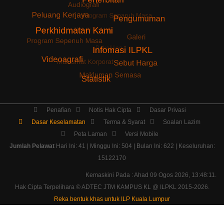
Penafian
Notis Hak Cipta
Dasar Privasi
Dasar Keselamatan
Terma & Syarat
Soalan Lazim
Peta Laman
Versi Mobile
Jumlah Pelawat
Hari Ini: 41 | Minggu Ini: 504 | Bulan Ini: 622 | Keseluruhan:
15122170
Kemaskini Pada : Ahad 09 Ogos 2026, 13:48:11.
Hak Cipta Terpelihara ©
ADTEC JTM KAMPUS KL @ ILPKL
2015-2026.
Reka bentuk khas untuk ILP Kuala Lumpur