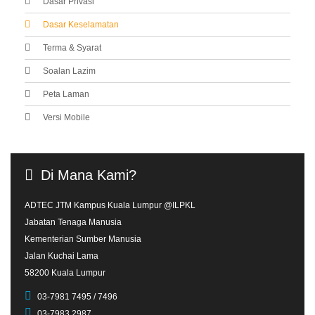
Dasar Privasi
Dasar Keselamatan
Terma & Syarat
Soalan Lazim
Peta Laman
Versi Mobile
Di
Mana
Kami?
ADTEC JTM Kampus Kuala Lumpur @ILPKL
Jabatan Tenaga Manusia
Kementerian Sumber Manusia
Jalan Kuchai Lama
58200 Kuala Lumpur
03-7981 7495 / 7496
03-7983 2987