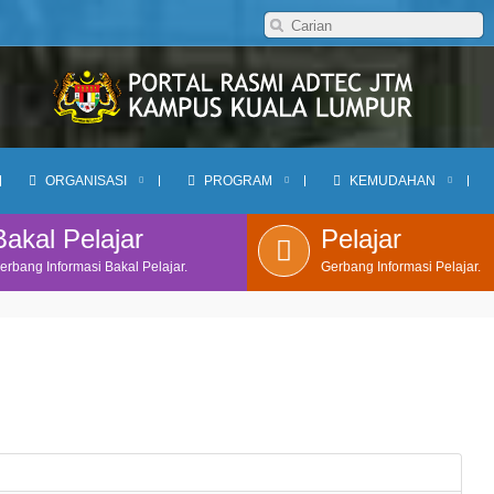
ORGANISASI
PROGRAM
KEMUDAHAN
Bakal Pelajar
Pelajar
erbang Informasi Bakal Pelajar.
Gerbang Informasi Pelajar.