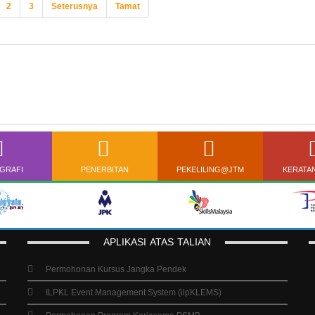
2
3
Seterusnya
Tamat
GRAFI
PENERBITAN
PEKELILING@JTM
KERATA
APLIKASI
ATAS
TALIAN
Permohonan Kursus Jangka Pendek
ILPKL Event Management System (ilpKLEMS)