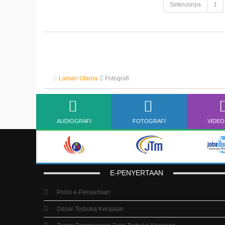
Seterusnya
1
Laman Utama
Fotografi
AUDIOGRAFI
FOTOGRAFI
VIDEO
E-PENYERTAAN
Polisi e-Penyertaan
Dasar Terbuka Kerajaan