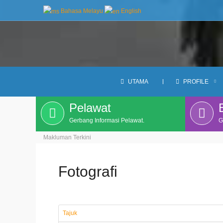
Bahasa Melayu
English
kan ILP.
UTAMA
PROFILE
Pelawat
Gerbang Informasi Pelawat.
G
Makluman Terkini
Fotografi
Tajuk