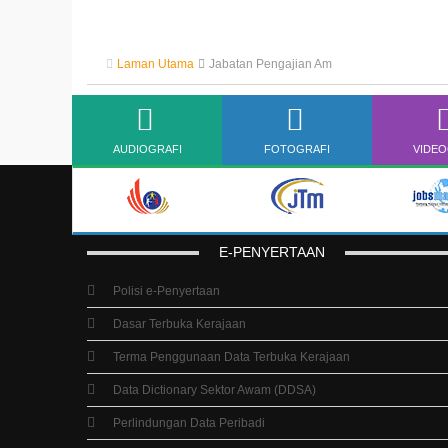
Laman Utama
Jabatan Pengajian Am
AUDIOGRAFI
FOTOGRAFI
VIDEO
E-PENYERTAAN
Polisi e-Penyertaan
Dasar Terbuka Kerajaan
Terma Penggunaan Data Terbuka Kerajaan
Data Dictionary Sektor Awam (DDSA)
Perlindungan Data Peribadi