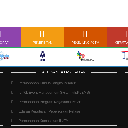
GRAFI
PENERBITAN
PEKELILING@JTM
KERATA
APLIKASI
ATAS
TALIAN
Permohonan Kursus Jangka Pendek
ILPKL Event Management System (ilpKLEMS)
Permohonan Program Kerjasama PSMB
Edaran Keputusan Peperiksaan Pelajar
Permohonan Kemasukan ILJTM