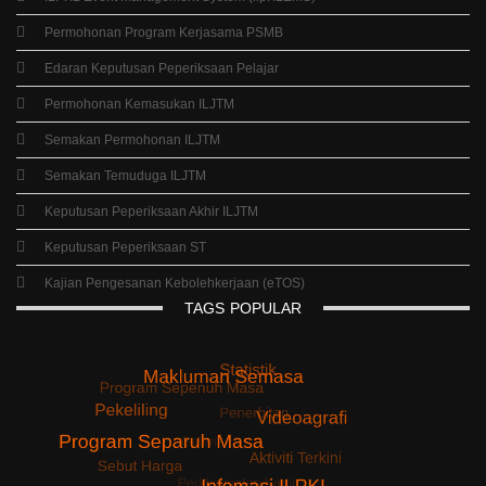
Permohonan Program Kerjasama PSMB
Edaran Keputusan Peperiksaan Pelajar
Permohonan Kemasukan ILJTM
Semakan Permohonan ILJTM
Semakan Temuduga ILJTM
Keputusan Peperiksaan Akhir ILJTM
Keputusan Peperiksaan ST
Kajian Pengesanan Kebolehkerjaan (eTOS)
TAGS
POPULAR