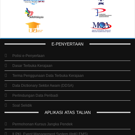
E-PENYERTAAN
Polisi e-Penyertaan
Dasar Terbuka Kerajaan
Terma Penggunaan Data Terbuka Kerajaan
Data Dictionary Sektor Awam (DDSA)
Perlindungan Data Peribadi
Soal Selidik
APLIKASI
ATAS
TALIAN
Permohonan Kursus Jangka Pendek
ILPKL Event Management System (ilpKLEMS)