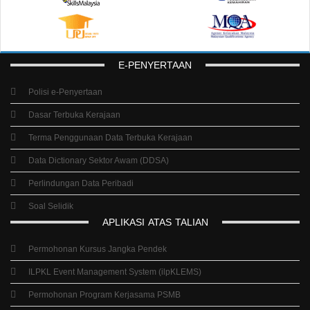
E-PENYERTAAN
Polisi e-Penyertaan
Dasar Terbuka Kerajaan
Terma Penggunaan Data Terbuka Kerajaan
Data Dictionary Sektor Awam (DDSA)
Perlindungan Data Peribadi
Soal Selidik
APLIKASI
ATAS
TALIAN
Permohonan Kursus Jangka Pendek
ILPKL Event Management System (ilpKLEMS)
Permohonan Program Kerjasama PSMB