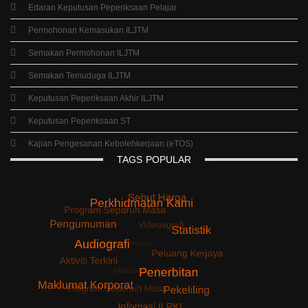
Edaran Keputusan Peperiksaan Pelajar
Permohonan Kemasukan ILJTM
Semakan Permohonan ILJTM
Semakan Temuduga ILJTM
Keputusan Peperiksaan Akhir ILJTM
Keputusan Peperiksaan ST
Kajian Pengesanan Kebolehkerjaan (eTOS)
TAGS
POPULAR