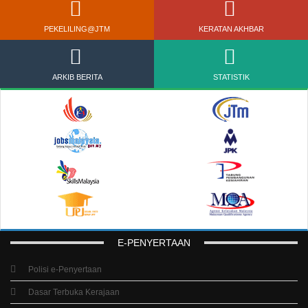
PEKELILING@JTM
KERATAN AKHBAR
ARKIB BERITA
STATISTIK
E-PENYERTAAN
Polisi e-Penyertaan
Dasar Terbuka Kerajaan