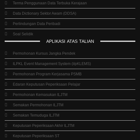
Terma Penggunaan Data Terbuka Kerajaan
Data Dictionary Sektor Awam (DDSA)
Perlindungan Data Peribadi
Soal Selidik
APLIKASI
ATAS
TALIAN
Permohonan Kursus Jangka Pendek
ILPKL Event Management System (ilpKLEMS)
Permohonan Program Kerjasama PSMB
Edaran Keputusan Peperiksaan Pelajar
Permohonan Kemasukan ILJTM
Semakan Permohonan ILJTM
Semakan Temuduga ILJTM
Keputusan Peperiksaan Akhir ILJTM
Keputusan Peperiksaan ST