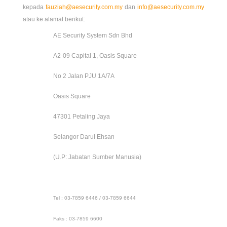
kepada
fauziah@aesecurity.com.my
dan
info@aesecurity.com.my
atau ke alamat berikut:
AE Security System Sdn Bhd
A2-09 Capital 1, Oasis Square
No 2 Jalan PJU 1A/7A
Oasis Square
47301 Petaling Jaya
Selangor Darul Ehsan
(U.P: Jabatan Sumber Manusia)
Tel : 03-7859 6446 / 03-7859 6644
Faks : 03-7859 6600