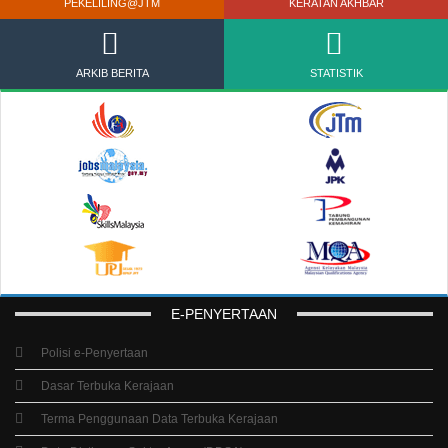
PEKELILING@JTM
KERATAN AKHBAR
ARKIB BERITA
STATISTIK
E-PENYERTAAN
Polisi e-Penyertaan
Dasar Terbuka Kerajaan
Terma Penggunaan Data Terbuka Kerajaan