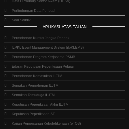
Data Dictionary Sektor Awam (DDSA)
Perlindungan Data Peribadi
Soal Selidik
APLIKASI
ATAS
TALIAN
Permohonan Kursus Jangka Pendek
ILPKL Event Management System (ilpKLEMS)
Permohonan Program Kerjasama PSMB
Edaran Keputusan Peperiksaan Pelajar
Permohonan Kemasukan ILJTM
Semakan Permohonan ILJTM
Semakan Temuduga ILJTM
Keputusan Peperiksaan Akhir ILJTM
Keputusan Peperiksaan ST
Kajian Pengesanan Kebolehkerjaan (eTOS)