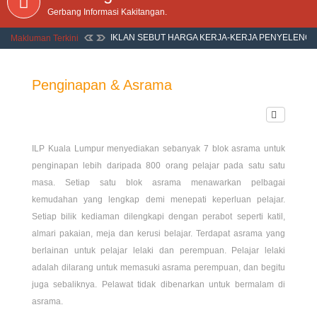
Gerbang Informasi Kakitangan.
IKLAN SEBUT HARGA KERJA-KERJA PENYELENG
Makluman Terkini
BANGUNAN ASRAMA BLOK G1 DI ILP KUALA LUM
Penginapan & Asrama
ILP Kuala Lumpur menyediakan sebanyak 7 blok asrama untuk
penginapan lebih daripada 800 orang pelajar pada satu satu
masa. Setiap satu blok asrama menawarkan pelbagai
kemudahan yang lengkap demi menepati keperluan pelajar.
Setiap bilik kediaman dilengkapi dengan perabot seperti katil,
almari pakaian, meja dan kerusi belajar. Terdapat asrama yang
berlainan untuk pelajar lelaki dan perempuan. Pelajar lelaki
adalah dilarang untuk memasuki asrama perempuan, dan begitu
juga sebaliknya. Pelawat tidak dibenarkan untuk bermalam di
asrama.