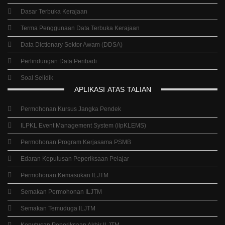
Dasar Terbuka Kerajaan
Terma Penggunaan Data Terbuka Kerajaan
Data Dictionary Sektor Awam (DDSA)
Perlindungan Data Peribadi
Soal Selidik
APLIKASI
ATAS
TALIAN
Permohonan Kursus Jangka Pendek
ILPKL Event Management System (ilpKLEMS)
Permohonan Program Kerjasama PSMB
Edaran Keputusan Peperiksaan Pelajar
Permohonan Kemasukan ILJTM
Semakan Permohonan ILJTM
Semakan Temuduga ILJTM
Keputusan Peperiksaan Akhir ILJTM