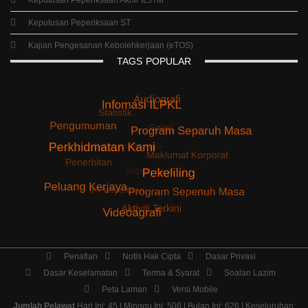
Keputusan Peperiksaan ST
Kajian Pengesanan Kebolehkerjaan (eTOS)
TAGS
POPULAR
Penafian
Notis Hak Cipta
Dasar Privasi
Dasar Keselamatan
Terma & Syarat
Soalan Lazim
Peta Laman
Versi Mobile
Jumlah Pelawat
Hari Ini: 45 | Minggu Ini: 508 | Bulan Ini: 626 | Keseluruhan: