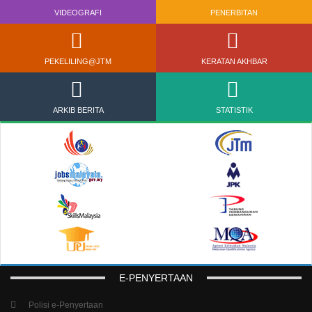
VIDEOGRAFI
PENERBITAN
PEKELILING@JTM
KERATAN AKHBAR
ARKIB BERITA
STATISTIK
E-PENYERTAAN
Polisi e-Penyertaan