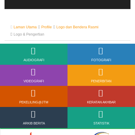
Laman Utama
Profile
Logo dan Bendera Rasmi
Logo & Pengertian
AUDIOGRAFI
FOTOGRAFI
VIDEOGRAFI
PENERBITAN
PEKELILING@JTM
KERATAN AKHBAR
ARKIB BERITA
STATISTIK