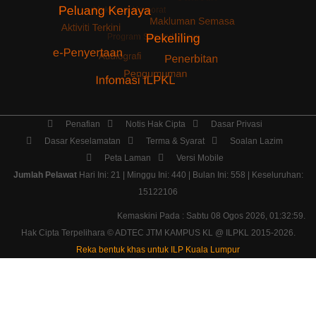
Penafian
Notis Hak Cipta
Dasar Privasi
Dasar Keselamatan
Terma & Syarat
Soalan Lazim
Peta Laman
Versi Mobile
Jumlah Pelawat
Hari Ini: 21 | Minggu Ini: 440 | Bulan Ini: 558 | Keseluruhan:
15122106
Kemaskini Pada : Sabtu 08 Ogos 2026, 01:32:59.
Hak Cipta Terpelihara ©
ADTEC JTM KAMPUS KL @ ILPKL
2015-2026.
Reka bentuk khas untuk ILP Kuala Lumpur