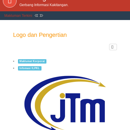
Gerbang Informasi Kakitangan.
Makluman Terkini
Logo dan Pengertian
Maklumat Korporat
Infomasi ILPKL