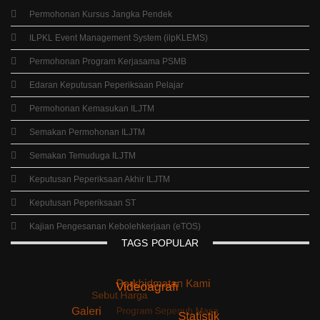
Permohonan Kursus Jangka Pendek
ILPKL Event Management System (ilpKLEMS)
Permohonan Program Kerjasama PSMB
Edaran Keputusan Peperiksaan Pelajar
Permohonan Kemasukan ILJTM
Semakan Permohonan ILJTM
Semakan Temuduga ILJTM
Keputusan Peperiksaan Akhir ILJTM
Keputusan Peperiksaan ST
Kajian Pengesanan Kebolehkerjaan (eTOS)
TAGS
POPULAR