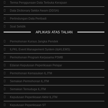
Terma Penggunaan Data Terbuka Kerajaan
Data Dictionary Sektor Awam (DDSA)
Perlindungan Data Peribadi
Soal Selidik
APLIKASI
ATAS
TALIAN
Permohonan Kursus Jangka Pendek
ILPKL Event Management System (ilpKLEMS)
Permohonan Program Kerjasama PSMB
Edaran Keputusan Peperiksaan Pelajar
Permohonan Kemasukan ILJTM
Semakan Permohonan ILJTM
Semakan Temuduga ILJTM
Keputusan Peperiksaan Akhir ILJTM
Keputusan Peperiksaan ST