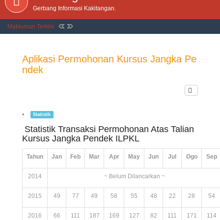
Gerbang Informasi Kakitangan.
Makluman Terkini
Aplikasi Permohonan Kursus Jangka Pe
ndek
Statistik
Statistik Transaksi Permohonan Atas Talian
Kursus Jangka Pendek ILPKL
Tahun
Jan
Feb
Mar
Apr
May
Jun
Jul
Ogo
Sep
2014
~ Belum Dilancarkan ~
2015
49
77
49
58
55
48
22
28
54
2016
66
111
187
169
127
82
111
171
114