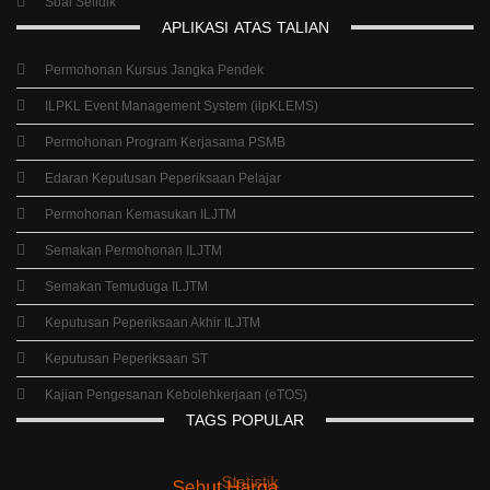
Soal Selidik
APLIKASI
ATAS
TALIAN
Permohonan Kursus Jangka Pendek
ILPKL Event Management System (ilpKLEMS)
Permohonan Program Kerjasama PSMB
Edaran Keputusan Peperiksaan Pelajar
Permohonan Kemasukan ILJTM
Semakan Permohonan ILJTM
Semakan Temuduga ILJTM
Keputusan Peperiksaan Akhir ILJTM
Keputusan Peperiksaan ST
Kajian Pengesanan Kebolehkerjaan (eTOS)
TAGS
POPULAR