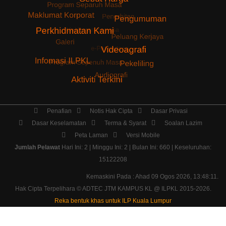
Penafian
Notis Hak Cipta
Dasar Privasi
Dasar Keselamatan
Terma & Syarat
Soalan Lazim
Peta Laman
Versi Mobile
Jumlah Pelawat
Hari Ini: 2 | Minggu Ini: 2 | Bulan Ini: 660 | Keseluruhan:
15122208
Kemaskini Pada : Ahad 09 Ogos 2026, 13:48:11.
Hak Cipta Terpelihara ©
ADTEC JTM KAMPUS KL @ ILPKL
2015-2026.
Reka bentuk khas untuk ILP Kuala Lumpur