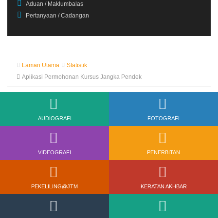
Aduan / Maklumbalas
Pertanyaan / Cadangan
Laman Utama
Statistik
Aplikasi Permohonan Kursus Jangka Pendek
AUDIOGRAFI
FOTOGRAFI
VIDEOGRAFI
PENERBITAN
PEKELILING@JTM
KERATAN AKHBAR